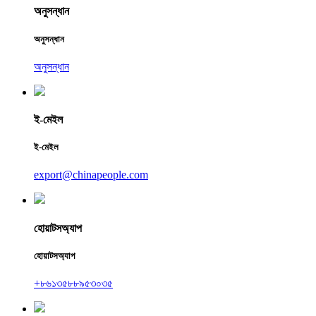
অনুসন্ধান
অনুসন্ধান
অনুসন্ধান
ই-মেইল
ই-মেইল
export@chinapeople.com
হোয়াটসঅ্যাপ
হোয়াটসঅ্যাপ
+৮৬১৩৫৮৮৯৫৩০৩৫