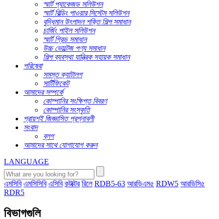
স্মার্ট প্যাকেজড সলিউশন
স্মার্ট বিল্ডিং পাওয়ার সিস্টেম সলিউশন
বুদ্ধিমান উৎপাদন শক্তি শিল্প সমাধান
চার্জিং পাইল সলিউশন
স্মার্ট গ্রিড সমাধান
উচ্চ ভোল্টেজ পণ্য সমাধান
শিল্প ব্যবস্থা যান্ত্রিক সহায়ক সমাধান
পরিষেবা
সমস্ত ক্যাটালগ
সার্টিফিকেট
আমাদের সম্পর্কে
কোম্পানির সংক্ষিপ্ত বিবরণ
কোম্পানির সংস্কৃতি
প্রায়শই জিজ্ঞাসিত প্রশ্নাবলী
সংবাদ
ব্লগ
আমাদের সাথে যোগাযোগ করুন
LANGUAGE
এমসিবি
এমসিসিবি
এসিবি
কন্টাক্টর
রিলে
RDB5-63
আরডিএম৫
RDW5
আরডিসি৫
RDR5
বিভাগগুলি