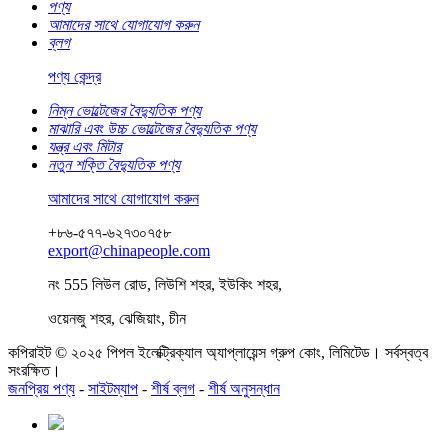
পণ্য
আমাদের সাথে যোগাযোগ করুন
ব্লগ
পণ্য কেন্দ্র
নিম্ন ভোল্টেজের বৈদ্যুতিক পণ্য
মাঝারি এবং উচ্চ ভোল্টেজের বৈদ্যুতিক পণ্য
যন্ত্র এবং মিটার
নতুন শক্তি বৈদ্যুতিক পণ্য
আমাদের সাথে যোগাযোগ করুন
+৮৬-৫৭৭-৬২৭৩০৭৫৮
export@chinapeople.com
নং 555 লিউল রোড, লিউশি শহর, ইউকিং শহর,
ওয়েনজু শহর, ঝেজিয়াং, চীন
কপিরাইট © ২০২৫ পিপল ইলেক্ট্রিক্যাল অ্যাপ্লায়েন্স গ্রুপ কোং, লিমিটেড। সর্বস্বত্ব
সংরক্ষিত।
জনপ্রিয় পণ্য
-
সাইটম্যাপ
-
শীর্ষ ব্লগ
-
শীর্ষ অনুসন্ধান