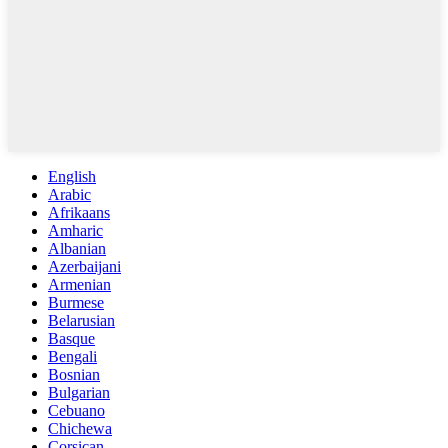
English
Arabic
Afrikaans
Amharic
Albanian
Azerbaijani
Armenian
Burmese
Belarusian
Basque
Bengali
Bosnian
Bulgarian
Cebuano
Chichewa
Corsican