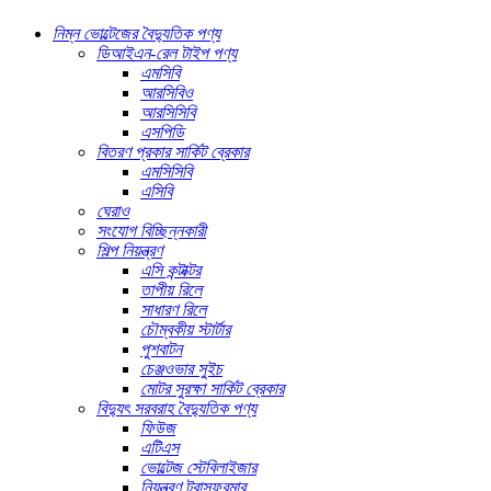
নিম্ন ভোল্টেজের বৈদ্যুতিক পণ্য
ডিআইএন-রেল টাইপ পণ্য
এমসিবি
আরসিবিও
আরসিসিবি
এসপিডি
বিতরণ প্রকার সার্কিট ব্রেকার
এমসিসিবি
এসিবি
ঘেরাও
সংযোগ বিচ্ছিন্নকারী
শিল্প নিয়ন্ত্রণ
এসি কন্টাক্টর
তাপীয় রিলে
সাধারণ রিলে
চৌম্বকীয় স্টার্টার
পুশবাটন
চেঞ্জওভার সুইচ
মোটর সুরক্ষা সার্কিট ব্রেকার
বিদ্যুৎ সরবরাহ বৈদ্যুতিক পণ্য
ফিউজ
এটিএস
ভোল্টেজ স্টেবিলাইজার
নিয়ন্ত্রণ ট্রান্সফরমার