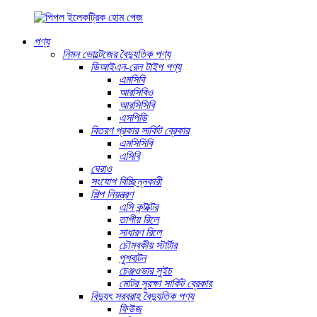
পণ্য
নিম্ন ভোল্টেজের বৈদ্যুতিক পণ্য
ডিআইএন-রেল টাইপ পণ্য
এমসিবি
আরসিবিও
আরসিসিবি
এসপিডি
বিতরণ প্রকার সার্কিট ব্রেকার
এমসিসিবি
এসিবি
ঘেরাও
সংযোগ বিচ্ছিন্নকারী
শিল্প নিয়ন্ত্রণ
এসি কন্টাক্টর
তাপীয় রিলে
সাধারণ রিলে
চৌম্বকীয় স্টার্টার
পুশবাটন
চেঞ্জওভার সুইচ
মোটর সুরক্ষা সার্কিট ব্রেকার
বিদ্যুৎ সরবরাহ বৈদ্যুতিক পণ্য
ফিউজ