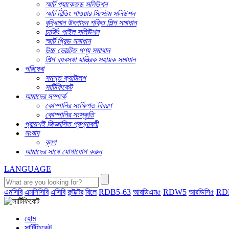
স্মার্ট প্যাকেজড সলিউশন
স্মার্ট বিল্ডিং পাওয়ার সিস্টেম সলিউশন
বুদ্ধিমান উৎপাদন শক্তি শিল্প সমাধান
চার্জিং পাইল সলিউশন
স্মার্ট গ্রিড সমাধান
উচ্চ ভোল্টেজ পণ্য সমাধান
শিল্প ব্যবস্থা যান্ত্রিক সহায়ক সমাধান
পরিষেবা
সমস্ত ক্যাটালগ
সার্টিফিকেট
আমাদের সম্পর্কে
কোম্পানির সংক্ষিপ্ত বিবরণ
কোম্পানির সংস্কৃতি
প্রায়শই জিজ্ঞাসিত প্রশ্নাবলী
সংবাদ
ব্লগ
আমাদের সাথে যোগাযোগ করুন
LANGUAGE
এমসিবি
এমসিসিবি
এসিবি
কন্টাক্টর
রিলে
RDB5-63
আরডিএম৫
RDW5
আরডিসি৫
RD
হোম
সার্টিফিকেট