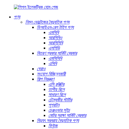
পণ্য
নিম্ন ভোল্টেজের বৈদ্যুতিক পণ্য
ডিআইএন-রেল টাইপ পণ্য
এমসিবি
আরসিবিও
আরসিসিবি
এসপিডি
বিতরণ প্রকার সার্কিট ব্রেকার
এমসিসিবি
এসিবি
ঘেরাও
সংযোগ বিচ্ছিন্নকারী
শিল্প নিয়ন্ত্রণ
এসি কন্টাক্টর
তাপীয় রিলে
সাধারণ রিলে
চৌম্বকীয় স্টার্টার
পুশবাটন
চেঞ্জওভার সুইচ
মোটর সুরক্ষা সার্কিট ব্রেকার
বিদ্যুৎ সরবরাহ বৈদ্যুতিক পণ্য
ফিউজ