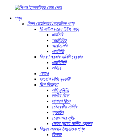
পণ্য
নিম্ন ভোল্টেজের বৈদ্যুতিক পণ্য
ডিআইএন-রেল টাইপ পণ্য
এমসিবি
আরসিবিও
আরসিসিবি
এসপিডি
বিতরণ প্রকার সার্কিট ব্রেকার
এমসিসিবি
এসিবি
ঘেরাও
সংযোগ বিচ্ছিন্নকারী
শিল্প নিয়ন্ত্রণ
এসি কন্টাক্টর
তাপীয় রিলে
সাধারণ রিলে
চৌম্বকীয় স্টার্টার
পুশবাটন
চেঞ্জওভার সুইচ
মোটর সুরক্ষা সার্কিট ব্রেকার
বিদ্যুৎ সরবরাহ বৈদ্যুতিক পণ্য
ফিউজ