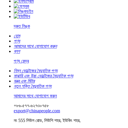
দ্রুত লিঙ্ক
হোম
পণ্য
আমাদের সাথে যোগাযোগ করুন
ব্লগ
পণ্য কেন্দ্র
নিম্ন ভোল্টেজের বৈদ্যুতিক পণ্য
মাঝারি এবং উচ্চ ভোল্টেজের বৈদ্যুতিক পণ্য
যন্ত্র এবং মিটার
নতুন শক্তি বৈদ্যুতিক পণ্য
আমাদের সাথে যোগাযোগ করুন
+৮৬-৫৭৭-৬২৭৩০৭৫৮
export@chinapeople.com
নং 555 লিউল রোড, লিউশি শহর, ইউকিং শহর,