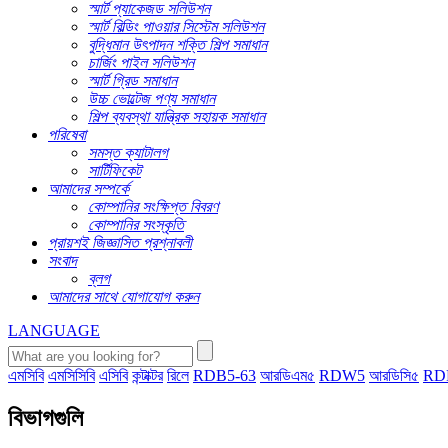
স্মার্ট প্যাকেজড সলিউশন
স্মার্ট বিল্ডিং পাওয়ার সিস্টেম সলিউশন
বুদ্ধিমান উৎপাদন শক্তি শিল্প সমাধান
চার্জিং পাইল সলিউশন
স্মার্ট গ্রিড সমাধান
উচ্চ ভোল্টেজ পণ্য সমাধান
শিল্প ব্যবস্থা যান্ত্রিক সহায়ক সমাধান
পরিষেবা
সমস্ত ক্যাটালগ
সার্টিফিকেট
আমাদের সম্পর্কে
কোম্পানির সংক্ষিপ্ত বিবরণ
কোম্পানির সংস্কৃতি
প্রায়শই জিজ্ঞাসিত প্রশ্নাবলী
সংবাদ
ব্লগ
আমাদের সাথে যোগাযোগ করুন
LANGUAGE
এমসিবি
এমসিসিবি
এসিবি
কন্টাক্টর
রিলে
RDB5-63
আরডিএম৫
RDW5
আরডিসি৫
RD
বিভাগগুলি