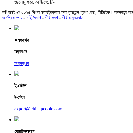
ওয়েনজু শহর, ঝেজিয়াং, চীন
কপিরাইট © ২০২৫ পিপল ইলেক্ট্রিক্যাল অ্যাপ্লায়েন্স গ্রুপ কোং, লিমিটেড। সর্বস্বত্ব সং
জনপ্রিয় পণ্য
-
সাইটম্যাপ
-
শীর্ষ ব্লগ
-
শীর্ষ অনুসন্ধান
অনুসন্ধান
অনুসন্ধান
অনুসন্ধান
ই-মেইল
ই-মেইল
export@chinapeople.com
হোয়াটসঅ্যাপ