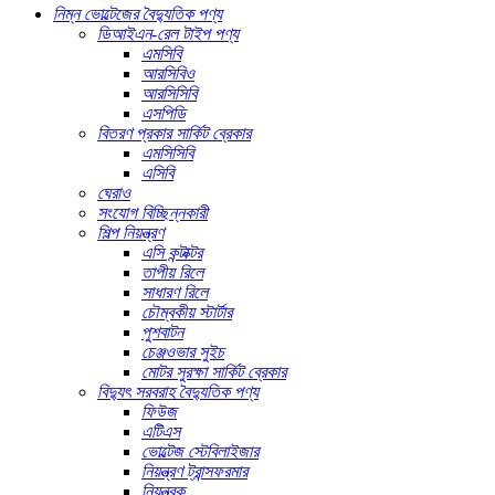
নিম্ন ভোল্টেজের বৈদ্যুতিক পণ্য
ডিআইএন-রেল টাইপ পণ্য
এমসিবি
আরসিবিও
আরসিসিবি
এসপিডি
বিতরণ প্রকার সার্কিট ব্রেকার
এমসিসিবি
এসিবি
ঘেরাও
সংযোগ বিচ্ছিন্নকারী
শিল্প নিয়ন্ত্রণ
এসি কন্টাক্টর
তাপীয় রিলে
সাধারণ রিলে
চৌম্বকীয় স্টার্টার
পুশবাটন
চেঞ্জওভার সুইচ
মোটর সুরক্ষা সার্কিট ব্রেকার
বিদ্যুৎ সরবরাহ বৈদ্যুতিক পণ্য
ফিউজ
এটিএস
ভোল্টেজ স্টেবিলাইজার
নিয়ন্ত্রণ ট্রান্সফরমার
নিয়ন্ত্রক