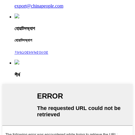
export@chinapeople.com
হোয়াটসঅ্যাপ
হোয়াটসঅ্যাপ
+৮৬১৩৫৮৮৯৫৩০৩৫
শীর্ষ