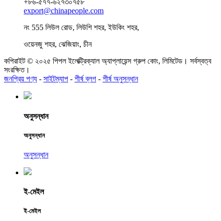
+৮৬-৫৭৭-৬২৭৩০৭৫৮
export@chinapeople.com
নং 555 লিউল রোড, লিউশি শহর, ইউকিং শহর,
ওয়েনজু শহর, ঝেজিয়াং, চীন
কপিরাইট © ২০২৫ পিপল ইলেক্ট্রিক্যাল অ্যাপ্লায়েন্স গ্রুপ কোং, লিমিটেড। সর্বস্বত্ব
সংরক্ষিত।
জনপ্রিয় পণ্য
-
সাইটম্যাপ
-
শীর্ষ ব্লগ
-
শীর্ষ অনুসন্ধান
অনুসন্ধান
অনুসন্ধান
অনুসন্ধান
ই-মেইল
ই-মেইল