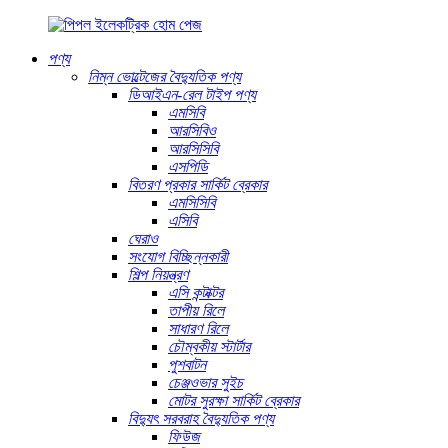
পণ্য
নিম্ন ভোল্টেজের বৈদ্যুতিক পণ্য
ডিআইএন-রেল টাইপ পণ্য
এমসিবি
আরসিবিও
আরসিসিবি
এসপিডি
বিতরণ প্রকার সার্কিট ব্রেকার
এমসিসিবি
এসিবি
ঘেরাও
সংযোগ বিচ্ছিন্নকারী
শিল্প নিয়ন্ত্রণ
এসি কন্টাক্টর
তাপীয় রিলে
সাধারণ রিলে
চৌম্বকীয় স্টার্টার
পুশবাটন
চেঞ্জওভার সুইচ
মোটর সুরক্ষা সার্কিট ব্রেকার
বিদ্যুৎ সরবরাহ বৈদ্যুতিক পণ্য
ফিউজ