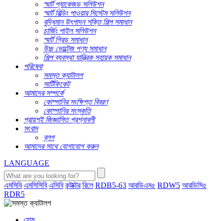
স্মার্ট প্যাকেজড সলিউশন
স্মার্ট বিল্ডিং পাওয়ার সিস্টেম সলিউশন
বুদ্ধিমান উৎপাদন শক্তি শিল্প সমাধান
চার্জিং পাইল সলিউশন
স্মার্ট গ্রিড সমাধান
উচ্চ ভোল্টেজ পণ্য সমাধান
শিল্প ব্যবস্থা যান্ত্রিক সহায়ক সমাধান
পরিষেবা
সমস্ত ক্যাটালগ
সার্টিফিকেট
আমাদের সম্পর্কে
কোম্পানির সংক্ষিপ্ত বিবরণ
কোম্পানির সংস্কৃতি
প্রায়শই জিজ্ঞাসিত প্রশ্নাবলী
সংবাদ
ব্লগ
আমাদের সাথে যোগাযোগ করুন
LANGUAGE
এমসিবি
এমসিসিবি
এসিবি
কন্টাক্টর
রিলে
RDB5-63
আরডিএম৫
RDW5
আরডিসি৫
RDR5
হোম