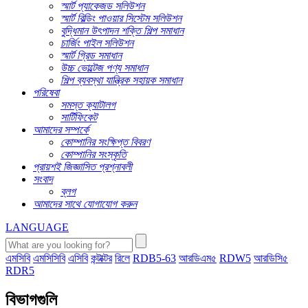
স্মার্ট প্যাকেজড সলিউশন
স্মার্ট বিল্ডিং পাওয়ার সিস্টেম সলিউশন
বুদ্ধিমান উৎপাদন শক্তি শিল্প সমাধান
চার্জিং পাইল সলিউশন
স্মার্ট গ্রিড সমাধান
উচ্চ ভোল্টেজ পণ্য সমাধান
শিল্প ব্যবস্থা যান্ত্রিক সহায়ক সমাধান
পরিষেবা
সমস্ত ক্যাটালগ
সার্টিফিকেট
আমাদের সম্পর্কে
কোম্পানির সংক্ষিপ্ত বিবরণ
কোম্পানির সংস্কৃতি
প্রায়শই জিজ্ঞাসিত প্রশ্নাবলী
সংবাদ
ব্লগ
আমাদের সাথে যোগাযোগ করুন
LANGUAGE
এমসিবি
এমসিসিবি
এসিবি
কন্টাক্টর
রিলে
RDB5-63
আরডিএম৫
RDW5
আরডিসি৫
RDR5
বিভাগগুলি