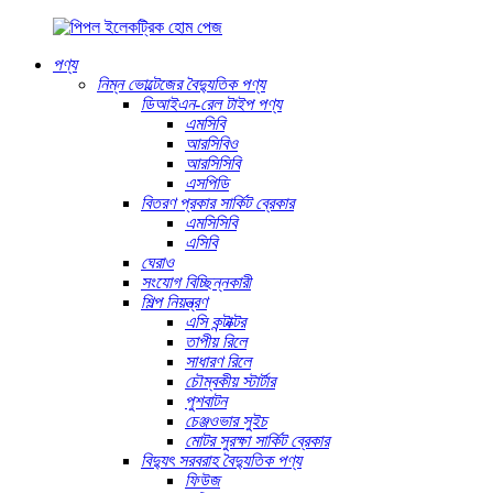
পণ্য
নিম্ন ভোল্টেজের বৈদ্যুতিক পণ্য
ডিআইএন-রেল টাইপ পণ্য
এমসিবি
আরসিবিও
আরসিসিবি
এসপিডি
বিতরণ প্রকার সার্কিট ব্রেকার
এমসিসিবি
এসিবি
ঘেরাও
সংযোগ বিচ্ছিন্নকারী
শিল্প নিয়ন্ত্রণ
এসি কন্টাক্টর
তাপীয় রিলে
সাধারণ রিলে
চৌম্বকীয় স্টার্টার
পুশবাটন
চেঞ্জওভার সুইচ
মোটর সুরক্ষা সার্কিট ব্রেকার
বিদ্যুৎ সরবরাহ বৈদ্যুতিক পণ্য
ফিউজ