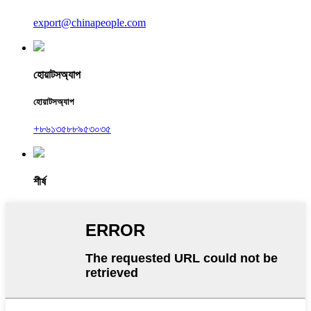
export@chinapeople.com
হোয়াটসঅ্যাপ
হোয়াটসঅ্যাপ
+৮৬১৩৫৮৮৯৫৩০৩৫
শীর্ষ