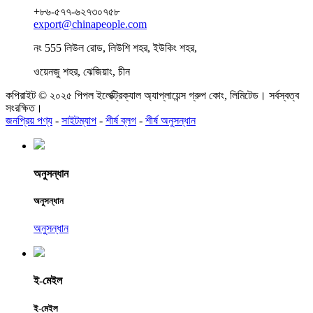
+৮৬-৫৭৭-৬২৭৩০৭৫৮
export@chinapeople.com
নং 555 লিউল রোড, লিউশি শহর, ইউকিং শহর,
ওয়েনজু শহর, ঝেজিয়াং, চীন
কপিরাইট © ২০২৫ পিপল ইলেক্ট্রিক্যাল অ্যাপ্লায়েন্স গ্রুপ কোং, লিমিটেড। সর্বস্বত্ব
সংরক্ষিত।
জনপ্রিয় পণ্য
-
সাইটম্যাপ
-
শীর্ষ ব্লগ
-
শীর্ষ অনুসন্ধান
অনুসন্ধান
অনুসন্ধান
অনুসন্ধান
ই-মেইল
ই-মেইল