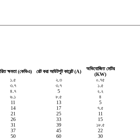
অভিযোজিত মোটর
্ধারিত ক্ষমতা (কেভিএ)
রেট করা আউটপুট কারেন্ট (A)
(KW)
১.৫
২.৩
০.৭৫
৩.৭
৩.৭
১.৫
৪.৭
5
২.২
৬.১
৮.৫
৪
11
13
5
14
17
৭.৫
21
25
11
26
33
15
31
39
১৮.৫
37
45
22
50
60
30