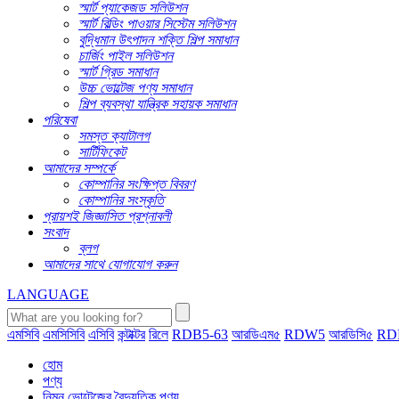
স্মার্ট প্যাকেজড সলিউশন
স্মার্ট বিল্ডিং পাওয়ার সিস্টেম সলিউশন
বুদ্ধিমান উৎপাদন শক্তি শিল্প সমাধান
চার্জিং পাইল সলিউশন
স্মার্ট গ্রিড সমাধান
উচ্চ ভোল্টেজ পণ্য সমাধান
শিল্প ব্যবস্থা যান্ত্রিক সহায়ক সমাধান
পরিষেবা
সমস্ত ক্যাটালগ
সার্টিফিকেট
আমাদের সম্পর্কে
কোম্পানির সংক্ষিপ্ত বিবরণ
কোম্পানির সংস্কৃতি
প্রায়শই জিজ্ঞাসিত প্রশ্নাবলী
সংবাদ
ব্লগ
আমাদের সাথে যোগাযোগ করুন
LANGUAGE
এমসিবি
এমসিসিবি
এসিবি
কন্টাক্টর
রিলে
RDB5-63
আরডিএম৫
RDW5
আরডিসি৫
RD
হোম
পণ্য
নিম্ন ভোল্টেজের বৈদ্যুতিক পণ্য