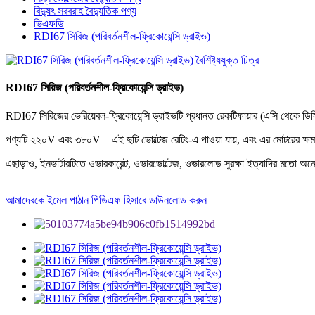
বিদ্যুৎ সরবরাহ বৈদ্যুতিক পণ্য
ভিএফডি
RDI67 সিরিজ (পরিবর্তনশীল-ফ্রিকোয়েন্সি ড্রাইভ)
RDI67 সিরিজ (পরিবর্তনশীল-ফ্রিকোয়েন্সি ড্রাইভ)
RDI67 সিরিজের ভেরিয়েবল-ফ্রিকোয়েন্সি ড্রাইভটি প্রধানত রেকটিফায়ার (এসি থেকে ডিসি
পণ্যটি ২২০V এবং ৩৮০V—এই দুটি ভোল্টেজ রেটিং-এ পাওয়া যায়, এবং এর মোটরের 
এছাড়াও, ইনভার্টারটিতে ওভারকারেন্ট, ওভারভোল্টেজ, ওভারলোড সুরক্ষা ইত্যাদির মতো অনেক
আমাদেরকে ইমেল পাঠান
পিডিএফ হিসাবে ডাউনলোড করুন