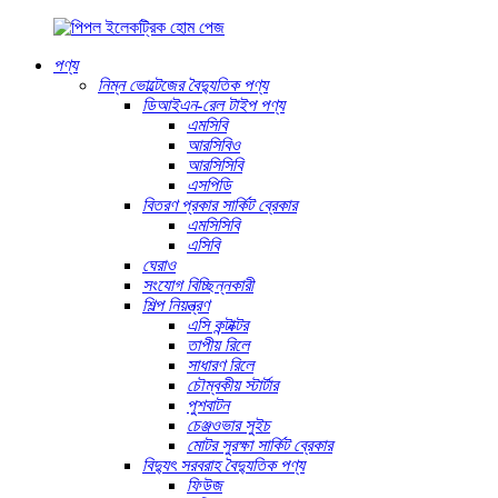
পণ্য
নিম্ন ভোল্টেজের বৈদ্যুতিক পণ্য
ডিআইএন-রেল টাইপ পণ্য
এমসিবি
আরসিবিও
আরসিসিবি
এসপিডি
বিতরণ প্রকার সার্কিট ব্রেকার
এমসিসিবি
এসিবি
ঘেরাও
সংযোগ বিচ্ছিন্নকারী
শিল্প নিয়ন্ত্রণ
এসি কন্টাক্টর
তাপীয় রিলে
সাধারণ রিলে
চৌম্বকীয় স্টার্টার
পুশবাটন
চেঞ্জওভার সুইচ
মোটর সুরক্ষা সার্কিট ব্রেকার
বিদ্যুৎ সরবরাহ বৈদ্যুতিক পণ্য
ফিউজ