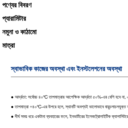
পণ্যের বিবরণ
প্যারামিটার
নমুনা ও কাঠামো
মাত্রা
স্বাভাবিক কাজের অবস্থা এবং ইনস্টলেশনের অবস্থা
● আর্দ্রতা: সর্বোচ্চ ৪০℃ তাপমাত্রায় আপেক্ষিক আর্দ্রতা ৫০%-এর বেশি হবে না,
● তাপমাত্রা +৪০℃-এর উপরে হলে, স্থানটি অবশ্যই ভালোভাবে বায়ুচলাচলযুক্ত হতে 
● দীর্ঘ সময় ধরে একটানা ব্যবহারের ফলে, ইনভার্টারের ইলেকট্রোলাইটিক ক্যাপাসিটর