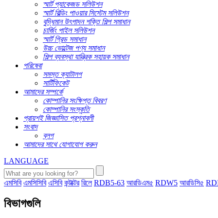
স্মার্ট প্যাকেজড সলিউশন
স্মার্ট বিল্ডিং পাওয়ার সিস্টেম সলিউশন
বুদ্ধিমান উৎপাদন শক্তি শিল্প সমাধান
চার্জিং পাইল সলিউশন
স্মার্ট গ্রিড সমাধান
উচ্চ ভোল্টেজ পণ্য সমাধান
শিল্প ব্যবস্থা যান্ত্রিক সহায়ক সমাধান
পরিষেবা
সমস্ত ক্যাটালগ
সার্টিফিকেট
আমাদের সম্পর্কে
কোম্পানির সংক্ষিপ্ত বিবরণ
কোম্পানির সংস্কৃতি
প্রায়শই জিজ্ঞাসিত প্রশ্নাবলী
সংবাদ
ব্লগ
আমাদের সাথে যোগাযোগ করুন
LANGUAGE
এমসিবি
এমসিসিবি
এসিবি
কন্টাক্টর
রিলে
RDB5-63
আরডিএম৫
RDW5
আরডিসি৫
RD
বিভাগগুলি