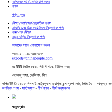
আমাদের সাথে যোগাযোগ করুন
ব্লগ
পণ্য কেন্দ্র
নিম্ন ভোল্টেজের বৈদ্যুতিক পণ্য
মাঝারি এবং উচ্চ ভোল্টেজের বৈদ্যুতিক পণ্য
যন্ত্র এবং মিটার
নতুন শক্তি বৈদ্যুতিক পণ্য
আমাদের সাথে যোগাযোগ করুন
+৮৬-৫৭৭-৬২৭৩০৭৫৮
export@chinapeople.com
নং 555 লিউল রোড, লিউশি শহর, ইউকিং শহর,
ওয়েনজু শহর, ঝেজিয়াং, চীন
কপিরাইট © ২০২৫ পিপল ইলেক্ট্রিক্যাল অ্যাপ্লায়েন্স গ্রুপ কোং, লিমিটেড। সর্বস্বত্ব সং
জনপ্রিয় পণ্য
-
সাইটম্যাপ
-
শীর্ষ ব্লগ
-
শীর্ষ অনুসন্ধান
অনুসন্ধান