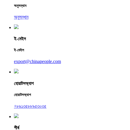
অনুসন্ধান
অনুসন্ধান
ই-মেইল
ই-মেইল
export@chinapeople.com
হোয়াটসঅ্যাপ
হোয়াটসঅ্যাপ
+৮৬১৩৫৮৮৯৫৩০৩৫
শীর্ষ