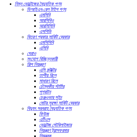
নিম্ন ভোল্টেজের বৈদ্যুতিক পণ্য
ডিআইএন-রেল টাইপ পণ্য
এমসিবি
আরসিবিও
আরসিসিবি
এসপিডি
বিতরণ প্রকার সার্কিট ব্রেকার
এমসিসিবি
এসিবি
ঘেরাও
সংযোগ বিচ্ছিন্নকারী
শিল্প নিয়ন্ত্রণ
এসি কন্টাক্টর
তাপীয় রিলে
সাধারণ রিলে
চৌম্বকীয় স্টার্টার
পুশবাটন
চেঞ্জওভার সুইচ
মোটর সুরক্ষা সার্কিট ব্রেকার
বিদ্যুৎ সরবরাহ বৈদ্যুতিক পণ্য
ফিউজ
এটিএস
ভোল্টেজ স্টেবিলাইজার
নিয়ন্ত্রণ ট্রান্সফরমার
নিয়ন্ত্রক