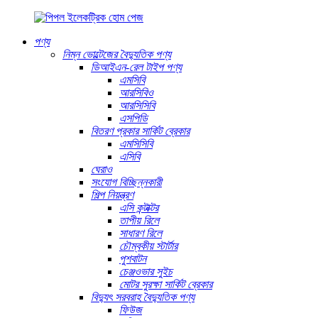
পণ্য
নিম্ন ভোল্টেজের বৈদ্যুতিক পণ্য
ডিআইএন-রেল টাইপ পণ্য
এমসিবি
আরসিবিও
আরসিসিবি
এসপিডি
বিতরণ প্রকার সার্কিট ব্রেকার
এমসিসিবি
এসিবি
ঘেরাও
সংযোগ বিচ্ছিন্নকারী
শিল্প নিয়ন্ত্রণ
এসি কন্টাক্টর
তাপীয় রিলে
সাধারণ রিলে
চৌম্বকীয় স্টার্টার
পুশবাটন
চেঞ্জওভার সুইচ
মোটর সুরক্ষা সার্কিট ব্রেকার
বিদ্যুৎ সরবরাহ বৈদ্যুতিক পণ্য
ফিউজ