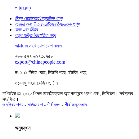
পণ্য কেন্দ্র
নিম্ন ভোল্টেজের বৈদ্যুতিক পণ্য
মাঝারি এবং উচ্চ ভোল্টেজের বৈদ্যুতিক পণ্য
যন্ত্র এবং মিটার
নতুন শক্তি বৈদ্যুতিক পণ্য
আমাদের সাথে যোগাযোগ করুন
+৮৬-৫৭৭-৬২৭৩০৭৫৮
export@chinapeople.com
নং 555 লিউল রোড, লিউশি শহর, ইউকিং শহর,
ওয়েনজু শহর, ঝেজিয়াং, চীন
কপিরাইট © ২০২৫ পিপল ইলেক্ট্রিক্যাল অ্যাপ্লায়েন্স গ্রুপ কোং, লিমিটেড। সর্বস্বত্ব
সংরক্ষিত।
জনপ্রিয় পণ্য
-
সাইটম্যাপ
-
শীর্ষ ব্লগ
-
শীর্ষ অনুসন্ধান
অনুসন্ধান