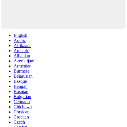
English
Arabic
Afrikaans
Amharic
Albanian
Azerbaijani
Armenian
Burmese
Belarusian
Basque
Bengali
Bosnian
Bulgarian
Cebuano
Chichewa
Corsican
Croatian
Czech