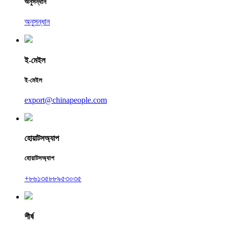
অনুসন্ধান
অনুসন্ধান
ই-মেইল
ই-মেইল
export@chinapeople.com
হোয়াটসঅ্যাপ
হোয়াটসঅ্যাপ
+৮৬১৩৫৮৮৯৫৩০৩৫
শীর্ষ