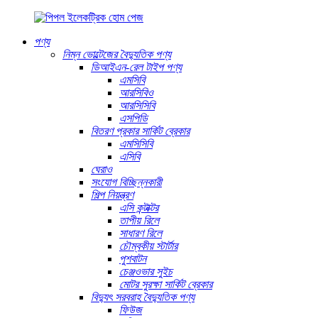
পণ্য
নিম্ন ভোল্টেজের বৈদ্যুতিক পণ্য
ডিআইএন-রেল টাইপ পণ্য
এমসিবি
আরসিবিও
আরসিসিবি
এসপিডি
বিতরণ প্রকার সার্কিট ব্রেকার
এমসিসিবি
এসিবি
ঘেরাও
সংযোগ বিচ্ছিন্নকারী
শিল্প নিয়ন্ত্রণ
এসি কন্টাক্টর
তাপীয় রিলে
সাধারণ রিলে
চৌম্বকীয় স্টার্টার
পুশবাটন
চেঞ্জওভার সুইচ
মোটর সুরক্ষা সার্কিট ব্রেকার
বিদ্যুৎ সরবরাহ বৈদ্যুতিক পণ্য
ফিউজ