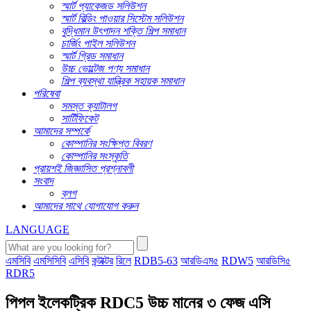
স্মার্ট প্যাকেজড সলিউশন
স্মার্ট বিল্ডিং পাওয়ার সিস্টেম সলিউশন
বুদ্ধিমান উৎপাদন শক্তি শিল্প সমাধান
চার্জিং পাইল সলিউশন
স্মার্ট গ্রিড সমাধান
উচ্চ ভোল্টেজ পণ্য সমাধান
শিল্প ব্যবস্থা যান্ত্রিক সহায়ক সমাধান
পরিষেবা
সমস্ত ক্যাটালগ
সার্টিফিকেট
আমাদের সম্পর্কে
কোম্পানির সংক্ষিপ্ত বিবরণ
কোম্পানির সংস্কৃতি
প্রায়শই জিজ্ঞাসিত প্রশ্নাবলী
সংবাদ
ব্লগ
আমাদের সাথে যোগাযোগ করুন
LANGUAGE
এমসিবি
এমসিসিবি
এসিবি
কন্টাক্টর
রিলে
RDB5-63
আরডিএম৫
RDW5
আরডিসি৫
RDR5
পিপল ইলেকট্রিক RDC5 উচ্চ মানের ৩ ফেজ এসি