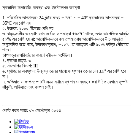
স্বাভাবিক অপারেটিং অবস্থা এবং ইনস্টলেশন অবস্থা
1. পরিবেষ্টিত তাপমাত্রা: 24 ঘন্টার মধ্যে + 5ºC ~ + 40º ক্যাভারেজ তাপমাত্রা +
35ºC এর বেশি নয়
২. উচ্চতা: ২০০০ মিটারের বেশি নয়
৩. বায়ুমণ্ডলীয় অবস্থা: যখন সর্বোচ্চ তাপমাত্রা +৪০ºC থাকে, তখন আপেক্ষিক আর্দ্রতা
৫০% এর বেশি হয় না; আপেক্ষিকভাবে কম তাপমাত্রায় আপেক্ষিকভাবে উচ্চ আর্দ্রতা
অনুমোদিত হতে পারে, উদাহরণস্বরূপ, +২০ºC তাপমাত্রায় এটি ৯০% পর্যন্ত পৌঁছাতে
পারে।
তাপমাত্রার পরিবর্তনের কারণে ঘনীভবন ঘটেছিল।
৪. দূষণের মাত্রা: ৩
৫. সংস্থাপন বিভাগ: III
৬. স্থাপনের অবস্থান: উল্লম্ব তলের সাপেক্ষে স্থাপন তলের ঢাল ±৫° এর বেশি হবে
না।
৭. অভিঘাত ও কম্পন: পণ্যটি এমন স্থানে স্থাপন ও ব্যবহার করা উচিত যেখানে সুস্পষ্ট
ঝাঁকুনি, অভিঘাত এবং কম্পন নেই।
পোস্ট করার সময়: ০৯-সেপ্টেম্বর-২০২৩