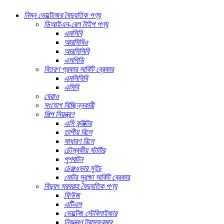
নিম্ন ভোল্টেজের বৈদ্যুতিক পণ্য
ডিআইএন-রেল টাইপ পণ্য
এমসিবি
আরসিবিও
আরসিসিবি
এসপিডি
বিতরণ প্রকার সার্কিট ব্রেকার
এমসিসিবি
এসিবি
ঘেরাও
সংযোগ বিচ্ছিন্নকারী
শিল্প নিয়ন্ত্রণ
এসি কন্টাক্টর
তাপীয় রিলে
সাধারণ রিলে
চৌম্বকীয় স্টার্টার
পুশবাটন
চেঞ্জওভার সুইচ
মোটর সুরক্ষা সার্কিট ব্রেকার
বিদ্যুৎ সরবরাহ বৈদ্যুতিক পণ্য
ফিউজ
এটিএস
ভোল্টেজ স্টেবিলাইজার
নিয়ন্ত্রণ ট্রান্সফরমার