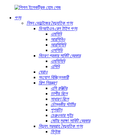
পণ্য
নিম্ন ভোল্টেজের বৈদ্যুতিক পণ্য
ডিআইএন-রেল টাইপ পণ্য
এমসিবি
আরসিবিও
আরসিসিবি
এসপিডি
বিতরণ প্রকার সার্কিট ব্রেকার
এমসিসিবি
এসিবি
ঘেরাও
সংযোগ বিচ্ছিন্নকারী
শিল্প নিয়ন্ত্রণ
এসি কন্টাক্টর
তাপীয় রিলে
সাধারণ রিলে
চৌম্বকীয় স্টার্টার
পুশবাটন
চেঞ্জওভার সুইচ
মোটর সুরক্ষা সার্কিট ব্রেকার
বিদ্যুৎ সরবরাহ বৈদ্যুতিক পণ্য
ফিউজ