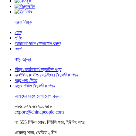
দ্রুত লিঙ্ক
হোম
পণ্য
আমাদের সাথে যোগাযোগ করুন
ব্লগ
পণ্য কেন্দ্র
নিম্ন ভোল্টেজের বৈদ্যুতিক পণ্য
মাঝারি এবং উচ্চ ভোল্টেজের বৈদ্যুতিক পণ্য
যন্ত্র এবং মিটার
নতুন শক্তি বৈদ্যুতিক পণ্য
আমাদের সাথে যোগাযোগ করুন
+৮৬-৫৭৭-৬২৭৩০৭৫৮
export@chinapeople.com
নং 555 লিউল রোড, লিউশি শহর, ইউকিং শহর,
ওয়েনজু শহর, ঝেজিয়াং, চীন