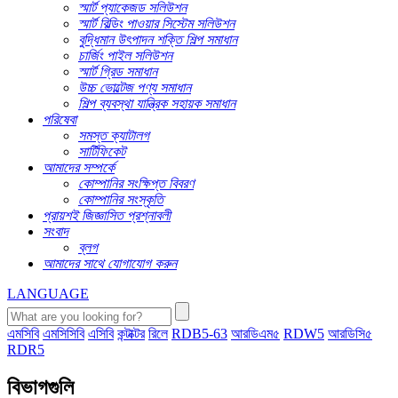
স্মার্ট প্যাকেজড সলিউশন
স্মার্ট বিল্ডিং পাওয়ার সিস্টেম সলিউশন
বুদ্ধিমান উৎপাদন শক্তি শিল্প সমাধান
চার্জিং পাইল সলিউশন
স্মার্ট গ্রিড সমাধান
উচ্চ ভোল্টেজ পণ্য সমাধান
শিল্প ব্যবস্থা যান্ত্রিক সহায়ক সমাধান
পরিষেবা
সমস্ত ক্যাটালগ
সার্টিফিকেট
আমাদের সম্পর্কে
কোম্পানির সংক্ষিপ্ত বিবরণ
কোম্পানির সংস্কৃতি
প্রায়শই জিজ্ঞাসিত প্রশ্নাবলী
সংবাদ
ব্লগ
আমাদের সাথে যোগাযোগ করুন
LANGUAGE
এমসিবি
এমসিসিবি
এসিবি
কন্টাক্টর
রিলে
RDB5-63
আরডিএম৫
RDW5
আরডিসি৫
RDR5
বিভাগগুলি