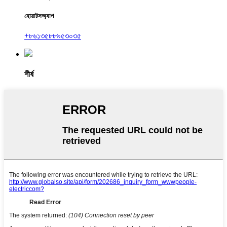
হোয়াটসঅ্যাপ
+৮৬১৩৫৮৮৯৫৩০৩৫
শীর্ষ