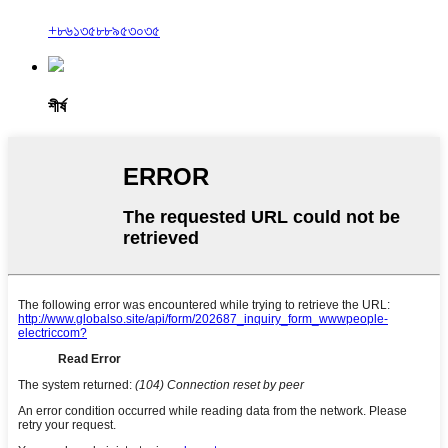
+৮৬১৩৫৮৮৯৫৩০৩৫
শীর্ষ