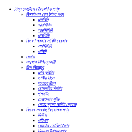
নিম্ন ভোল্টেজের বৈদ্যুতিক পণ্য
ডিআইএন-রেল টাইপ পণ্য
এমসিবি
আরসিবিও
আরসিসিবি
এসপিডি
বিতরণ প্রকার সার্কিট ব্রেকার
এমসিসিবি
এসিবি
ঘেরাও
সংযোগ বিচ্ছিন্নকারী
শিল্প নিয়ন্ত্রণ
এসি কন্টাক্টর
তাপীয় রিলে
সাধারণ রিলে
চৌম্বকীয় স্টার্টার
পুশবাটন
চেঞ্জওভার সুইচ
মোটর সুরক্ষা সার্কিট ব্রেকার
বিদ্যুৎ সরবরাহ বৈদ্যুতিক পণ্য
ফিউজ
এটিএস
ভোল্টেজ স্টেবিলাইজার
নিয়ন্ত্রণ ট্রান্সফরমার