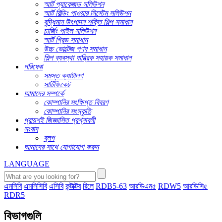
স্মার্ট প্যাকেজড সলিউশন
স্মার্ট বিল্ডিং পাওয়ার সিস্টেম সলিউশন
বুদ্ধিমান উৎপাদন শক্তি শিল্প সমাধান
চার্জিং পাইল সলিউশন
স্মার্ট গ্রিড সমাধান
উচ্চ ভোল্টেজ পণ্য সমাধান
শিল্প ব্যবস্থা যান্ত্রিক সহায়ক সমাধান
পরিষেবা
সমস্ত ক্যাটালগ
সার্টিফিকেট
আমাদের সম্পর্কে
কোম্পানির সংক্ষিপ্ত বিবরণ
কোম্পানির সংস্কৃতি
প্রায়শই জিজ্ঞাসিত প্রশ্নাবলী
সংবাদ
ব্লগ
আমাদের সাথে যোগাযোগ করুন
LANGUAGE
এমসিবি
এমসিসিবি
এসিবি
কন্টাক্টর
রিলে
RDB5-63
আরডিএম৫
RDW5
আরডিসি৫
RDR5
বিভাগগুলি