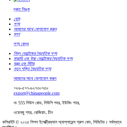
দ্রুত লিঙ্ক
হোম
পণ্য
আমাদের সাথে যোগাযোগ করুন
ব্লগ
পণ্য কেন্দ্র
নিম্ন ভোল্টেজের বৈদ্যুতিক পণ্য
মাঝারি এবং উচ্চ ভোল্টেজের বৈদ্যুতিক পণ্য
যন্ত্র এবং মিটার
নতুন শক্তি বৈদ্যুতিক পণ্য
আমাদের সাথে যোগাযোগ করুন
+৮৬-৫৭৭-৬২৭৩০৭৫৮
export@chinapeople.com
নং 555 লিউল রোড, লিউশি শহর, ইউকিং শহর,
ওয়েনজু শহর, ঝেজিয়াং, চীন
কপিরাইট © ২০২৫ পিপল ইলেক্ট্রিক্যাল অ্যাপ্লায়েন্স গ্রুপ কোং, লিমিটেড। সর্বস্বত্ব