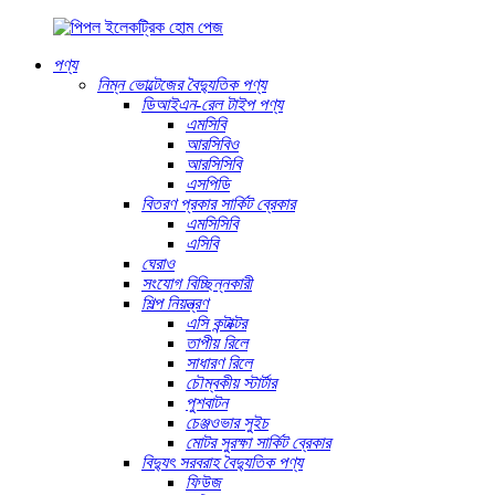
পণ্য
নিম্ন ভোল্টেজের বৈদ্যুতিক পণ্য
ডিআইএন-রেল টাইপ পণ্য
এমসিবি
আরসিবিও
আরসিসিবি
এসপিডি
বিতরণ প্রকার সার্কিট ব্রেকার
এমসিসিবি
এসিবি
ঘেরাও
সংযোগ বিচ্ছিন্নকারী
শিল্প নিয়ন্ত্রণ
এসি কন্টাক্টর
তাপীয় রিলে
সাধারণ রিলে
চৌম্বকীয় স্টার্টার
পুশবাটন
চেঞ্জওভার সুইচ
মোটর সুরক্ষা সার্কিট ব্রেকার
বিদ্যুৎ সরবরাহ বৈদ্যুতিক পণ্য
ফিউজ